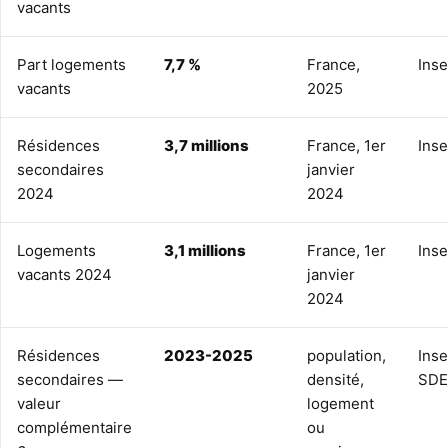
vacants
Part logements
7,7 %
France,
Ins
vacants
2025
Résidences
3,7 millions
France, 1er
Ins
secondaires
janvier
2024
2024
Logements
3,1 millions
France, 1er
Ins
vacants 2024
janvier
2024
Résidences
2023-2025
population,
Inse
secondaires —
densité,
SDE
valeur
logement
complémentaire
ou