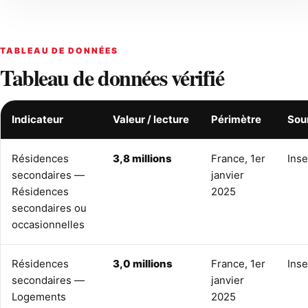
TABLEAU DE DONNÉES
Tableau de données vérifié
Indicateur
Valeur / lecture
Périmètre
Sou
Résidences
3,8 millions
France, 1er
Ins
secondaires —
janvier
Résidences
2025
secondaires ou
occasionnelles
Résidences
3,0 millions
France, 1er
Ins
secondaires —
janvier
Logements
2025