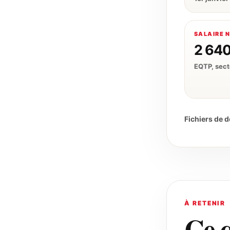
SALAIRE N
2 640
EQTP, sect
Fichiers de 
À RETENIR
Ce q