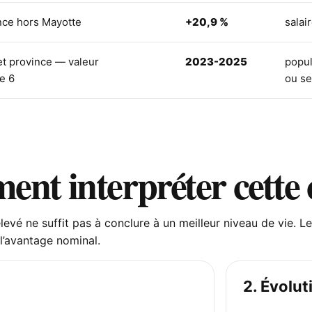
nce hors Mayotte
+20,9 %
salai
et province — valeur
2023-2025
popul
e 6
ou se
nt interpréter cette
élevé ne suffit pas à conclure à un meilleur niveau de vie.
l’avantage nominal.
2. Évolut