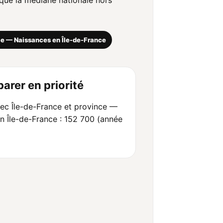
 que la médiane nationale hors
ce — Naissances en Île-de-France
arer en priorité
c Île-de-France et province —
n Île-de-France : 152 700 (année