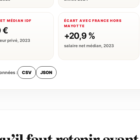
ET MÉDIAN IDF
ÉCART AVEC FRANCE HORS
MAYOTTE
 €
+20,9 %
eur privé, 2023
salaire net médian, 2023
données :
CSV
JSON
u’il faut retenir avan