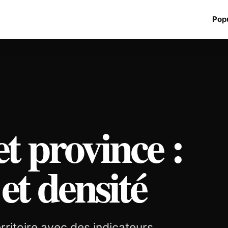
Popu
et province :
 et densité
rritoire avec des indicateurs