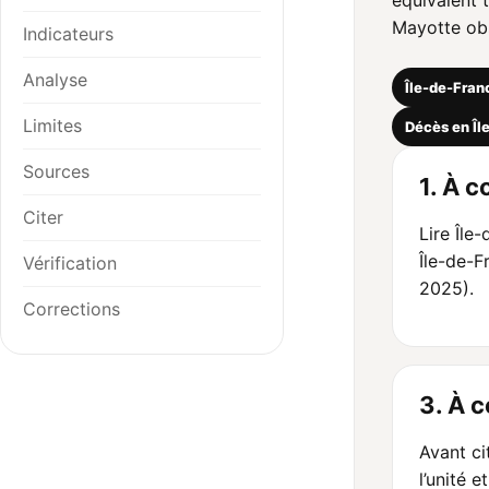
équivalent 
Mayotte obs
Indicateurs
Analyse
Île-de-Fran
Limites
Décès en Îl
Sources
1. À c
Citer
Lire Île
Île-de-F
Vérification
2025).
Corrections
3. À 
Avant cit
l’unité e