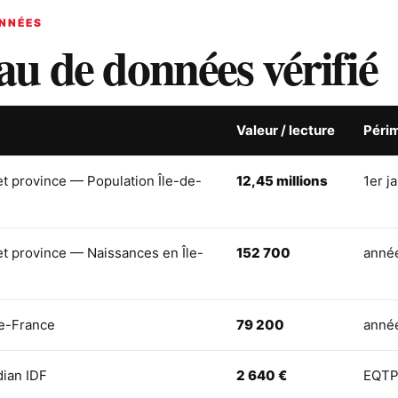
NNÉES
au de données vérifié
Valeur / lecture
Péri
et province — Population Île-de-
12,45 millions
1er j
et province — Naissances en Île-
152 700
anné
de-France
79 200
anné
dian IDF
2 640 €
EQTP,