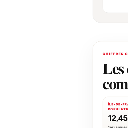
CHIFFRES 
Les 
com
ÎLE-DE-F
POPULATI
12,45
1er janvie