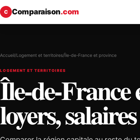
Comparaison
.com
C
Accueil
/
Logement et territoires
/
Île-de-France et province
LOGEMENT ET TERRITOIRES
Île-de-France 
loyers, salaires
Comparer la région capitale au reste du te