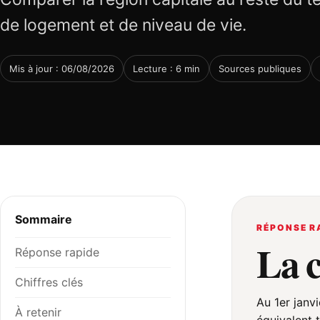
de logement et de niveau de vie.
Mis à jour : 06/08/2026
Lecture : 6 min
Sources publiques
Sommaire
RÉPONSE R
La 
Réponse rapide
Chiffres clés
Au 1er janv
À retenir