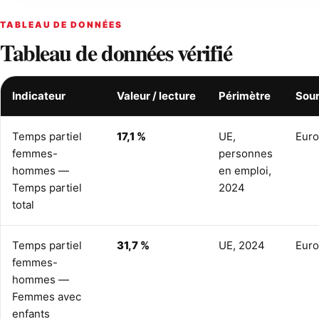
TABLEAU DE DONNÉES
Tableau de données vérifié
Indicateur
Valeur / lecture
Périmètre
Sou
Temps partiel
17,1 %
UE,
Euro
femmes-
personnes
hommes —
en emploi,
Temps partiel
2024
total
Temps partiel
31,7 %
UE, 2024
Euro
femmes-
hommes —
Femmes avec
enfants