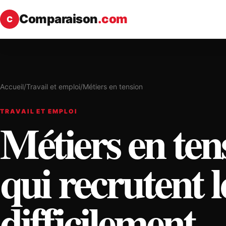
Comparaison
.com
C
Accueil
/
Travail et emploi
/
Métiers en tension
TRAVAIL ET EMPLOI
Métiers en tens
qui recrutent l
difficilement