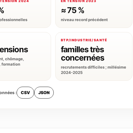
 TENSION 2024
EN TENSION 2023
%
≈ 75 %
rofessionnelles
niveau record précédent
BTP/INDUSTRIE/SANTÉ
ensions
familles très
concernées
nt, chômage,
, formation
recrutements difficiles ; millésime
2024-2025
données :
CSV
JSON