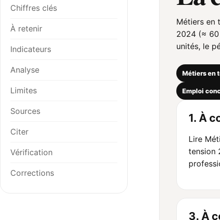
Chiffres clés
Métiers en t
À retenir
2024 (≈ 60 
unités, le 
Indicateurs
Analyse
Métiers en 
Limites
Emploi con
Sources
1. À c
Citer
Lire Mét
tension 
Vérification
professi
Corrections
3. À 