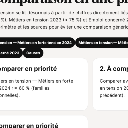
ension se lit désormais à partir de chiffres directement liés
%), Métiers en tension 2023 (≈ 75 %) et Emploi concerné 2
périmètre et les sources pour éviter une comparaison généri
tension — Métiers en forte tension 2024
Métiers en tension — Méti
cerné 2023
Causes
omparer en priorité
2. À comp
iers en tension — Métiers en forte
Comparer ave
2024 : ≈ 60 % (familles
en tension 2
onnelles).
précédent).
comparer en priorité