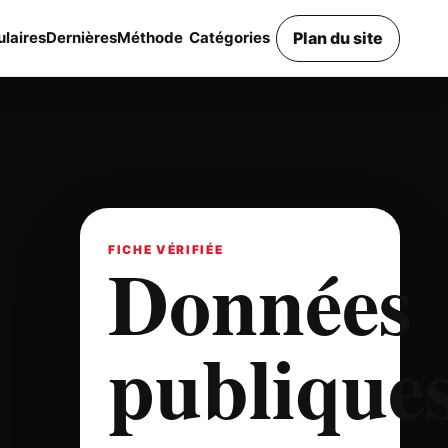
Plan du site
laires
Dernières
Méthode
Catégories
Données
FICHE VÉRIFIÉE
publique