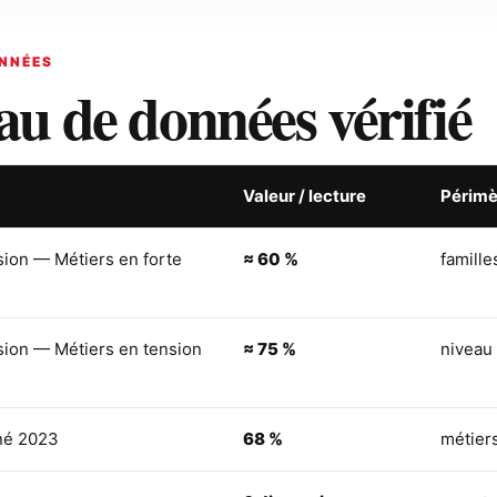
NNÉES
au de données vérifié
Valeur / lecture
Périmè
sion — Métiers en forte
≈ 60 %
famille
sion — Métiers en tension
≈ 75 %
niveau
né 2023
68 %
métiers