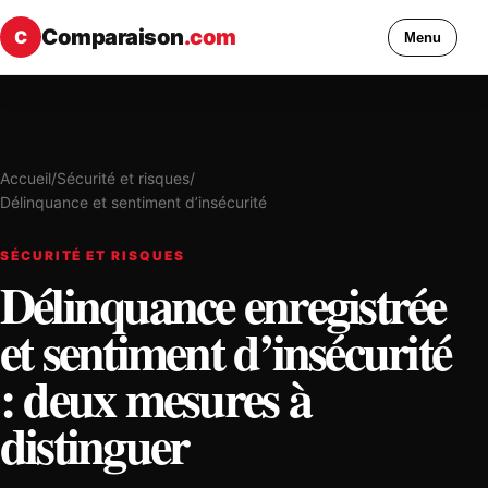
Comparaison
.com
C
Menu
Accueil
/
Sécurité et risques
/
Délinquance et sentiment d’insécurité
SÉCURITÉ ET RISQUES
Délinquance enregistrée
et sentiment d’insécurité
: deux mesures à
distinguer