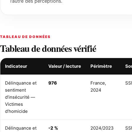
l’autre des perceptions.
TABLEAU DE DONNÉES
Tableau de données vérifié
Indicateur
Valeur / lecture
Périmètre
So
Délinquance et
976
France,
SS
sentiment
2024
d’insécurité —
Victimes
d’homicide
Délinquance et
-2 %
2024/2023
SS