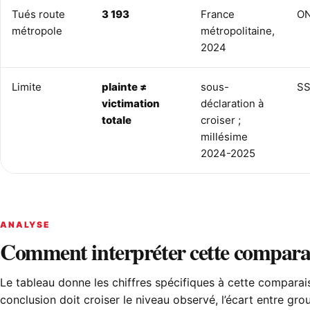
Tués route
3 193
France
ON
métropole
métropolitaine,
2024
Limite
plainte ≠
sous-
SS
victimation
déclaration à
totale
croiser ;
millésime
2024-2025
ANALYSE
Comment interpréter cette compara
Le tableau donne les chiffres spécifiques à cette comparai
conclusion doit croiser le niveau observé, l’écart entre gro