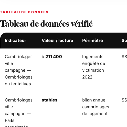
TABLEAU DE DONNÉES
Tableau de données vérifié
Indicateur
Valeur / lecture
Périmètre
So
Cambriolages
≈ 211 400
logements,
SS
ville
enquête de
campagne —
victimation
Cambriolages
2022
ou tentatives
Cambriolages
stables
bilan annuel
SS
ville
cambriolages
campagne —
de logement
Faits