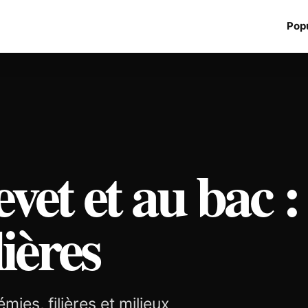
Popu
vet et au bac :
lières
ies, filières et milieux