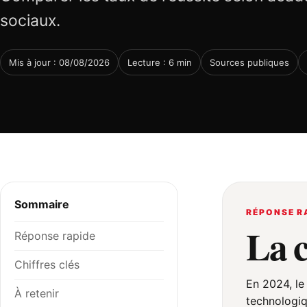
sociaux.
Mis à jour : 08/08/2026
Lecture : 6 min
Sources publiques
Sommaire
RÉPONSE R
La 
Réponse rapide
Chiffres clés
En 2024, le
À retenir
technologiq