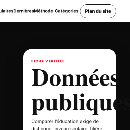
Plan du site
laires
Dernières
Méthode
Catégories
Données
FICHE VÉRIFIÉE
publique
Comparer l’éducation exige de
distinguer niveau scolaire, filière,