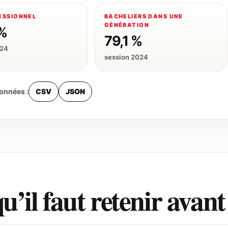
ESSIONNEL
BACHELIERS DANS UNE
GÉNÉRATION
%
79,1 %
024
session 2024
données :
CSV
JSON
u’il faut retenir avan