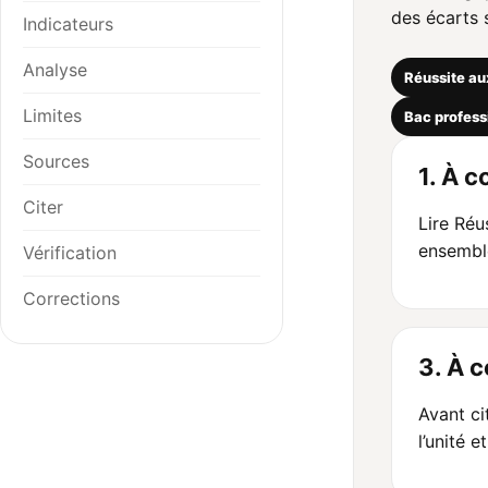
des écarts s
Indicateurs
Analyse
Réussite a
Limites
Bac profess
Sources
1. À c
Citer
Lire Réu
ensemble
Vérification
Corrections
3. À 
Avant cit
l’unité e