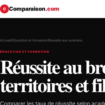
Comparaison
.com
C
Accueil
/
Éducation et formation
/
Réussite aux examens
ÉDUCATION ET FORMATION
Réussite au bre
territoires et fi
Comparer les taux de réussite selon académ