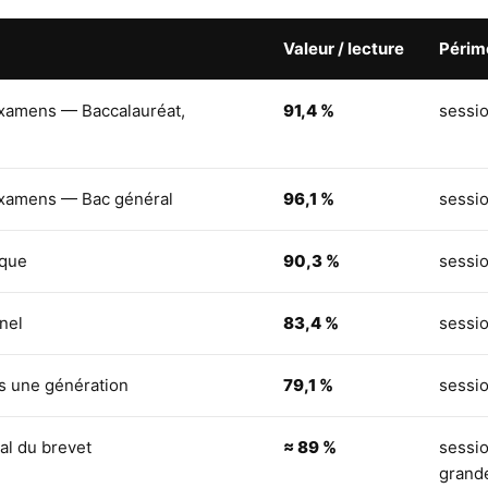
Valeur / lecture
Périm
examens — Baccalauréat,
91,4 %
sessi
examens — Bac général
96,1 %
sessi
ique
90,3 %
sessi
nel
83,4 %
sessi
s une génération
79,1 %
sessi
al du brevet
≈ 89 %
sessio
grand