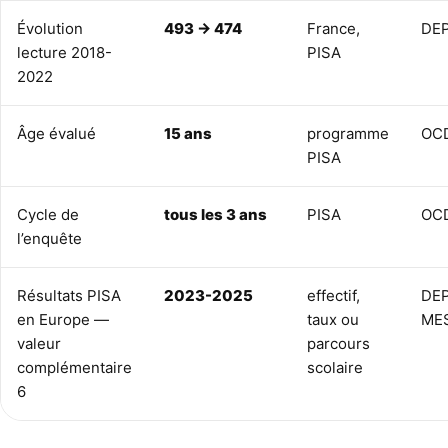
Évolution
493 → 474
France,
DE
lecture 2018-
PISA
2022
Âge évalué
15 ans
programme
OC
PISA
Cycle de
tous les 3 ans
PISA
OC
l’enquête
Résultats PISA
2023-2025
effectif,
DEP
en Europe —
taux ou
ME
valeur
parcours
complémentaire
scolaire
6