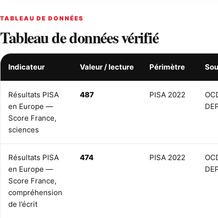
TABLEAU DE DONNÉES
Tableau de données vérifié
Indicateur
Valeur / lecture
Périmètre
Sou
Résultats PISA
487
PISA 2022
OCD
en Europe —
DE
Score France,
sciences
Résultats PISA
474
PISA 2022
OCD
en Europe —
DE
Score France,
compréhension
de l’écrit