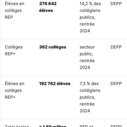
Élèves en
376 642
14,2 % des
DEPP
collèges
élèves
collégiens
REP
publics,
rentrée
2024
Collèges
362 collèges
secteur
DEPP
REP+
public,
rentrée
2024
Élèves en
192 762 élèves
7,3 % des
DEPP
collèges
collégiens
REP+
publics,
rentrée
2024
Total écoles
≈ 1,69 million
REP et
DEPP