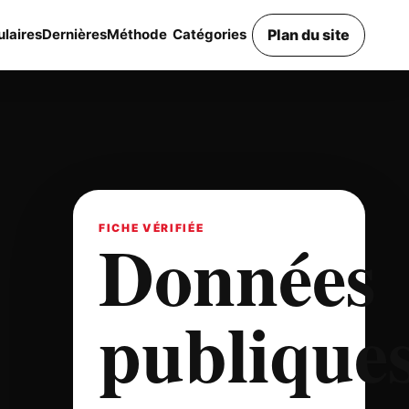
Plan du site
laires
Dernières
Méthode
Catégories
Données
FICHE VÉRIFIÉE
publique