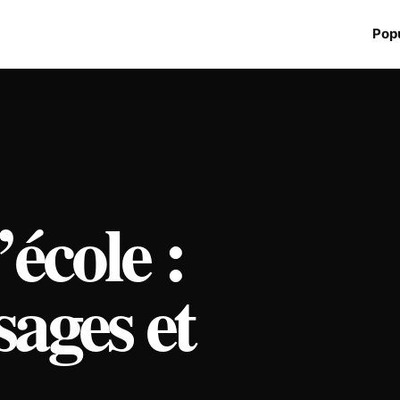
Popu
école :
ages et