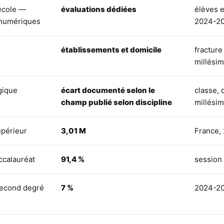
école —
évaluations dédiées
élèves e
numériques
2024-2
établissements et domicile
fracture 
millési
gique
écart documenté selon le
classe, 
champ publié selon discipline
millési
upérieur
3,01 M
France,
ccalauréat
91,4 %
session
econd degré
7 %
2024-2