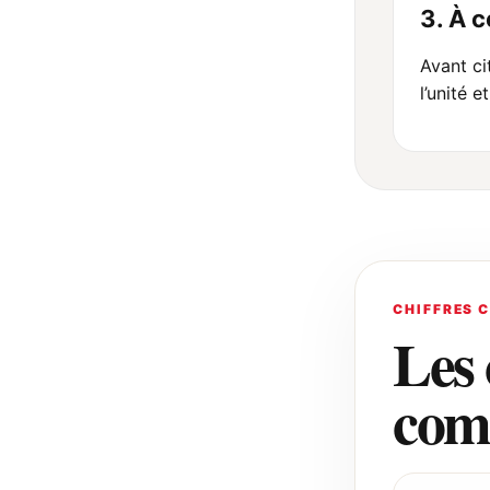
3. À 
Avant cit
l’unité e
CHIFFRES 
Les 
com