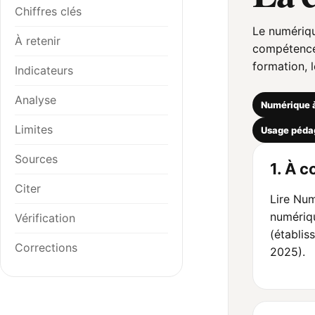
Chiffres clés
Le numériqu
À retenir
compétences
formation, l
Indicateurs
Analyse
Numérique à
Limites
Usage péda
Sources
1. À c
Citer
Lire Nu
numériqu
Vérification
(établis
Corrections
2025).