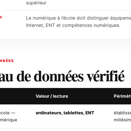
supérieur
N
Le numérique à l’école doit distinguer équipe
Internet, ENT et compétences numériques.
NNÉES
au de données vérifié
Valeur / lecture
Périmèt
école —
ordinateurs, tablettes, ENT
établiss
umérique
millési