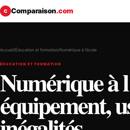
Comparaison
.com
C
Accueil
/
Éducation et formation
/
Numérique à l’école
ÉDUCATION ET FORMATION
Numérique à l’
équipement, us
inégalités