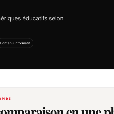
riques éducatifs selon
Contenu informatif
APIDE
comparaison en une p