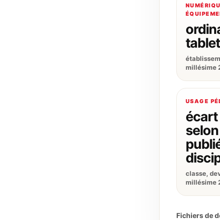
NUMÉRIQU
ÉQUIPEME
ordin
table
établissem
millésime
USAGE P
écar
selon
publi
discip
classe, dev
millésime
Fichiers de 