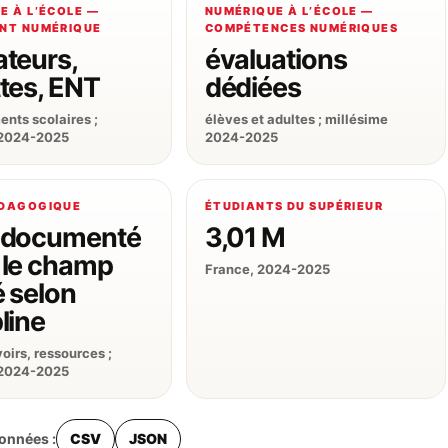
E À L’ÉCOLE —
NUMÉRIQUE À L’ÉCOLE —
NT NUMÉRIQUE
COMPÉTENCES NUMÉRIQUES
ateurs,
évaluations
ttes, ENT
dédiées
ents scolaires ;
élèves et adultes ; millésime
 2024-2025
2024-2025
ÉDAGOGIQUE
ÉTUDIANTS DU SUPÉRIEUR
t documenté
3,01 M
 le champ
France, 2024-2025
é selon
line
oirs, ressources ;
 2024-2025
données :
CSV
JSON