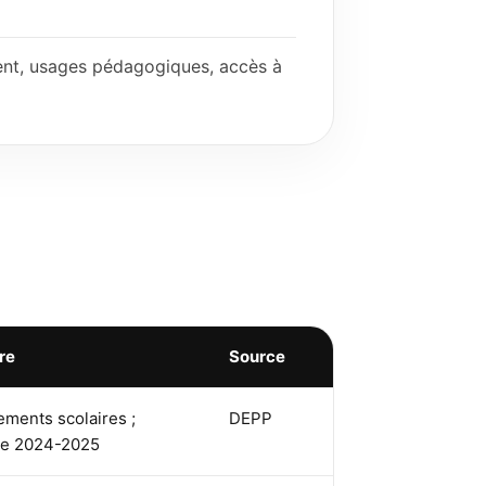
ment, usages pédagogiques, accès à
re
Source
ements scolaires ;
DEPP
me 2024-2025