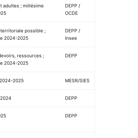
t adultes ; millésime
DEPP /
025
OCDE
territoriale possible ;
DEPP /
me 2024-2025
Insee
devoirs, ressources ;
DEPP
me 2024-2025
 2024-2025
MESR/SIES
 2024
DEPP
025
DEPP