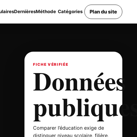
Plan du site
laires
Dernières
Méthode
Catégories
Données
FICHE VÉRIFIÉE
publique
Comparer l’éducation exige de
distinguer niveau scolaire, filière,