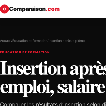
Comparaison
.com
C
Accueil
/
Éducation et formation
/
Insertion après diplôme
ÉDUCATION ET FORMATION
Insertion aprè
emploi, salaire
Comparer les résultats d’insertion selon di