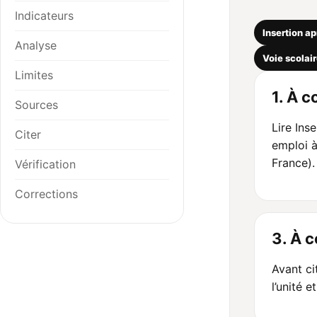
Indicateurs
Insertion a
Analyse
Voie scolair
Limites
1. À c
Sources
Lire Ins
Citer
emploi à
France).
Vérification
Corrections
3. À 
Avant cit
l’unité e