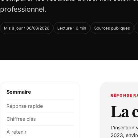
professionnel.
Mis à jour : 06/08/2026
Lecture : 6 min
Sources publiques
Sommaire
RÉPONSE R
La 
Réponse rapide
Chiffres clés
L’insertion
À retenir
2023, envir