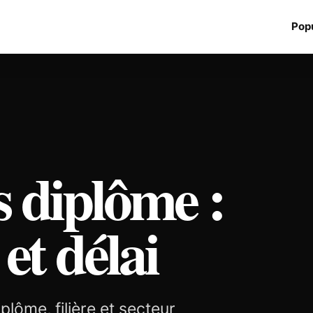
Popu
s diplôme :
 et délai
plôme, filière et secteur