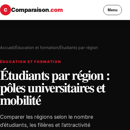
Comparaison
.com
C
Menu
Accueil
/
Éducation et formation
/
Étudiants par région
ÉDUCATION ET FORMATION
Étudiants par région :
pôles universitaires et
mobilité
Comparer les régions selon le nombre
d’étudiants, les filières et l’attractivité