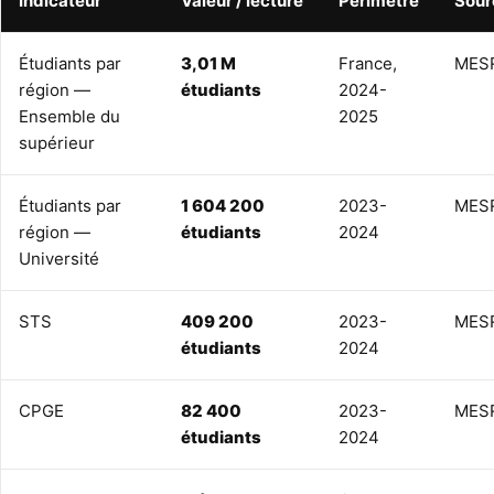
Indicateur
Valeur / lecture
Périmètre
Sour
Étudiants par
3,01 M
France,
MESR
région —
étudiants
2024-
Ensemble du
2025
supérieur
Étudiants par
1 604 200
2023-
MESR
région —
étudiants
2024
Université
STS
409 200
2023-
MESR
étudiants
2024
CPGE
82 400
2023-
MESR
étudiants
2024