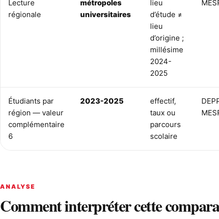
Lecture
métropoles
lieu
MESR
régionale
universitaires
d’étude ≠
lieu
d’origine ;
millésime
2024-
2025
Étudiants par
2023-2025
effectif,
DEPP
région — valeur
taux ou
MES
complémentaire
parcours
6
scolaire
ANALYSE
Comment interpréter cette compara