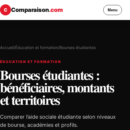
Comparaison
.com
C
Menu
Accueil
/
Éducation et formation
/
Bourses étudiantes
ÉDUCATION ET FORMATION
Bourses étudiantes :
bénéficiaires, montants
et territoires
Comparer l’aide sociale étudiante selon niveaux
de bourse, académies et profils.