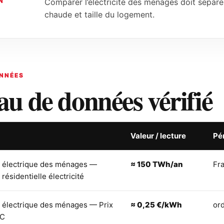
N
Comparer l’électricité des ménages doit sépare
chaude et taille du logement.
NNÉES
au de données vérifié
Valeur / lecture
Pé
électrique des ménages —
≈ 150 TWh/an
Fr
ésidentielle électricité
électrique des ménages — Prix
≈ 0,25 €/kWh
or
TC