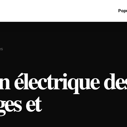
Popu
es
électrique de
es et