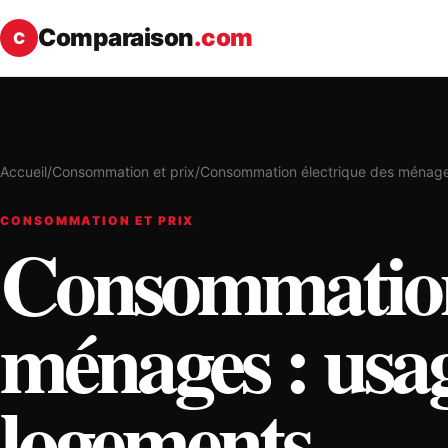
Comparaison
.com
C
Accueil
/
Consommation et prix
/
Consommation électrique des ménag
CONSOMMATION ET PRIX
Consommation 
ménages : usag
logements