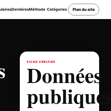
Plan du site
laires
Dernières
Méthode
Catégories
s
Données
FICHE VÉRIFIÉE
publique