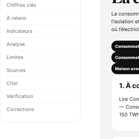
Chiffres clés
La consomma
À retenir
l’isolation
où l’électri
Indicateurs
Analyse
Consommatio
Limites
Consommati
Maison avec
Sources
Citer
1. À c
Vérification
Lire Co
— Consom
Corrections
150 TWh/