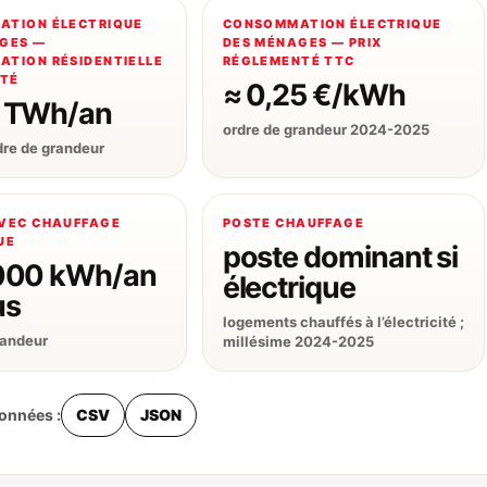
ATION ÉLECTRIQUE
CONSOMMATION ÉLECTRIQUE
GES —
DES MÉNAGES — PRIX
TION RÉSIDENTIELLE
RÉGLEMENTÉ TTC
ITÉ
≈ 0,25 €/kWh
0 TWh/an
ordre de grandeur 2024-2025
dre de grandeur
VEC CHAUFFAGE
POSTE CHAUFFAGE
UE
poste dominant si
 000 kWh/an
électrique
us
logements chauffés à l’électricité ;
randeur
millésime 2024-2025
données :
CSV
JSON