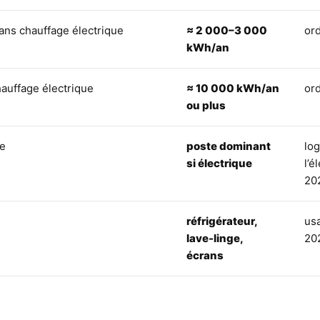
ns chauffage électrique
≈ 2 000–3 000
or
kWh/an
auffage électrique
≈ 10 000 kWh/an
or
ou plus
ge
poste dominant
lo
si électrique
l’é
20
réfrigérateur,
usa
lave-linge,
20
écrans