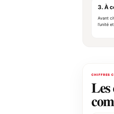
3. À 
Avant cit
l’unité e
CHIFFRES 
Les 
com