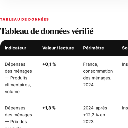
TABLEAU DE DONNÉES
Tableau de données vérifié
Indicateur
Valeur / lecture
Périmètre
So
Dépenses
+0,1 %
France,
In
des ménages
consommation
— Produits
des ménages,
alimentaires,
2024
volume
Dépenses
+1,3 %
2024, après
In
des ménages
+12,2 % en
— Prix des
2023