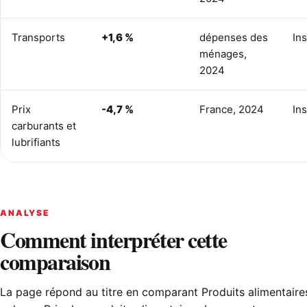
Transports
+1,6 %
dépenses des
In
ménages,
2024
Prix
-4,7 %
France, 2024
In
carburants et
lubrifiants
ANALYSE
Comment interpréter cette
comparaison
La page répond au titre en comparant Produits alimentaire