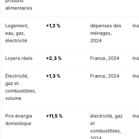
produits
alimentaires
Logement,
+1,2 %
dépenses des
In
eau, gaz,
ménages,
électricité
2024
Loyers réels
+2,3 %
France, 2024
In
Électricité,
+1,3 %
France, 2024
In
gaz et
combustibles,
volume
Prix énergie
+11,5 %
électricité, gaz
In
domestique
et
combustibles,
2024