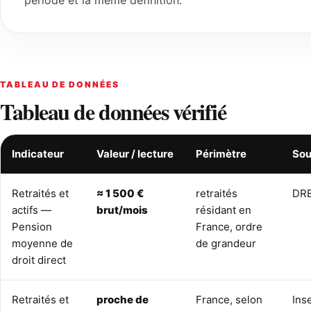
période et la même définition.
TABLEAU DE DONNÉES
Tableau de données vérifié
Indicateur
Valeur / lecture
Périmètre
Sou
Retraités et
≈ 1 500 €
retraités
DR
actifs —
brut/mois
résidant en
Pension
France, ordre
moyenne de
de grandeur
droit direct
Retraités et
proche de
France, selon
Ins