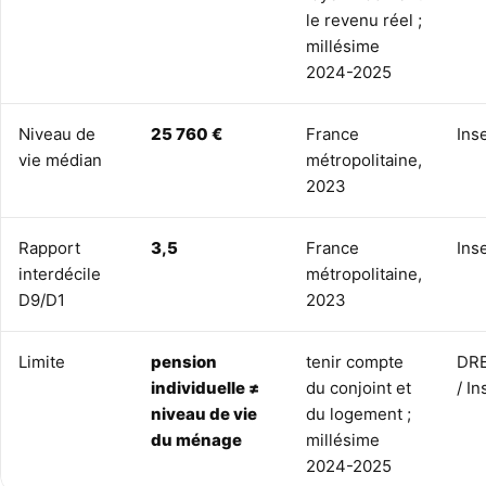
le revenu réel ;
millésime
2024-2025
Niveau de
25 760 €
France
Ins
vie médian
métropolitaine,
2023
Rapport
3,5
France
Ins
interdécile
métropolitaine,
D9/D1
2023
Limite
pension
tenir compte
DR
individuelle ≠
du conjoint et
/ I
niveau de vie
du logement ;
du ménage
millésime
2024-2025