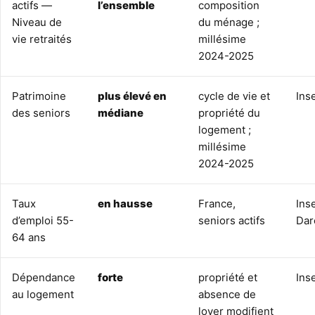
actifs —
l’ensemble
composition
Niveau de
du ménage ;
vie retraités
millésime
2024-2025
Patrimoine
plus élevé en
cycle de vie et
Ins
des seniors
médiane
propriété du
logement ;
millésime
2024-2025
Taux
en hausse
France,
Ins
d’emploi 55-
seniors actifs
Dar
64 ans
Dépendance
forte
propriété et
Ins
au logement
absence de
loyer modifient