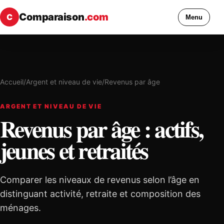
Comparaison
.com
C
Menu
Accueil
/
Argent et niveau de vie
/
Revenus par âge
ARGENT ET NIVEAU DE VIE
Revenus par âge : actifs,
jeunes et retraités
Comparer les niveaux de revenus selon l’âge en
distinguant activité, retraite et composition des
ménages.