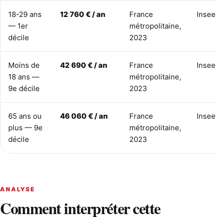
18-29 ans
12 760 € / an
France
Insee
— 1er
métropolitaine,
décile
2023
Moins de
42 690 € / an
France
Insee
18 ans —
métropolitaine,
9e décile
2023
65 ans ou
46 060 € / an
France
Insee
plus — 9e
métropolitaine,
décile
2023
ANALYSE
Comment interpréter cette