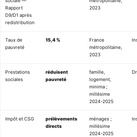
sociale —
métropolitaine,
Rapport
2023
D9/D1 après
redistribution
Taux de
15,4 %
France
In
pauvreté
métropolitaine,
2023
Prestations
réduisent
famille,
D
sociales
pauvreté
logement,
minima ;
millésime
2024-2025
Impôt et CSG
prélèvements
ménages ;
In
directs
millésime
2024-2025