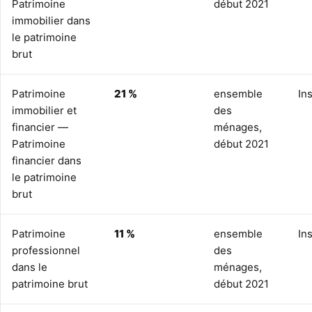
Patrimoine
début 2021
immobilier dans
le patrimoine
brut
Patrimoine
21 %
ensemble
In
immobilier et
des
financier —
ménages,
Patrimoine
début 2021
financier dans
le patrimoine
brut
Patrimoine
11 %
ensemble
In
professionnel
des
dans le
ménages,
patrimoine brut
début 2021