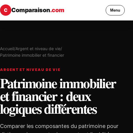
Comparaison
.com
C
Menu
Accueil
/
Argent et niveau de vie
/
Patrimoine immobilier et financier
ARGENT ET NIVEAU DE VIE
Patrimoine immobilier
et financier : deux
logiques différentes
Comparer les composantes du patrimoine pour