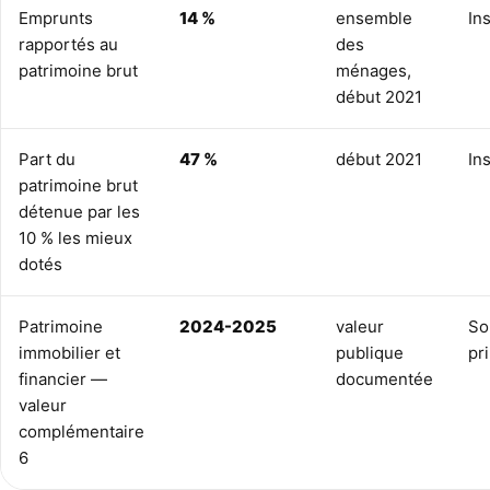
Emprunts
14 %
ensemble
In
rapportés au
des
patrimoine brut
ménages,
début 2021
Part du
47 %
début 2021
In
patrimoine brut
détenue par les
10 % les mieux
dotés
Patrimoine
2024-2025
valeur
So
immobilier et
publique
pr
financier —
documentée
valeur
complémentaire
6