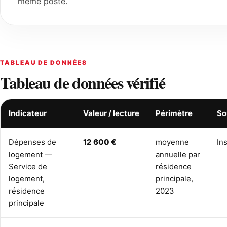
même poste.
TABLEAU DE DONNÉES
Tableau de données vérifié
Indicateur
Valeur / lecture
Périmètre
So
Dépenses de
12 600 €
moyenne
In
logement —
annuelle par
Service de
résidence
logement,
principale,
résidence
2023
principale