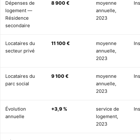
Dépenses de
8 900 €
moyenne
In
logement —
annuelle,
Résidence
2023
secondaire
Locataires du
11 100 €
moyenne
In
secteur privé
annuelle,
2023
Locataires du
9 100 €
moyenne
In
parc social
annuelle,
2023
Évolution
+3,9 %
service de
In
annuelle
logement,
2023