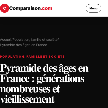
Comparaison
.com
C
Menu
Accueil
/
Population, famille et société
/
Pyramide des âges en France
POPULATION, FAMILLE ET SOCIÉTÉ
Pyramide des âges en
France : générations
nombreuses et
vieillissement