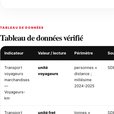
TABLEAU DE DONNÉES
Tableau de données vérifié
Indicateur
Valeur / lecture
Périmètre
So
Transport
unité
personnes ×
SD
voyageurs
voyageurs
distance ;
marchandises
millésime
—
2024-2025
Voyageurs-
km
Transport
unité fret
tonnes ×
SD